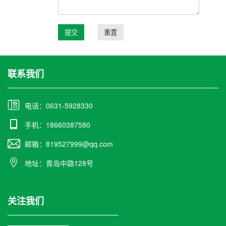
联系我们
电话：0631-5928330
手机：18660387580
邮箱：819527999@qq.com
地址：青岛中路128号
关注我们